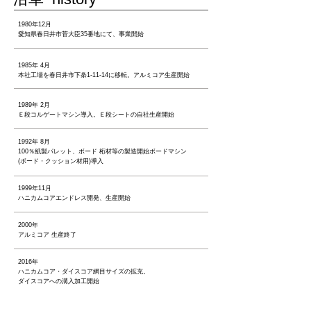
1980年12月
愛知県春日井市菅大臣35番地にて、事業開始
1985年 4月
本社工場を春日井市下条1-11-14に移転。アルミコア生産開始
1989年 2月
Ｅ段コルゲートマシン導入。Ｅ段シートの自社生産開始
1992年 8月
100％紙製パレット、ボード 桁材等の製造開始ボードマシン
(ボード・クッション材用)導入
1999年11月
ハニカムコアエンドレス開発、生産開始
2000年
アルミコア 生産終了
2016年
ハニカムコア・ダイスコア網目サイズの拡充。
ダイスコアへの溝入加工開始