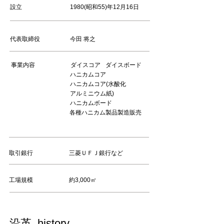
設立 1980(昭和55)年12月16日
代表取締役 今田 将之
事業内容
ダイスコア
ダイスボード
ハニカムコア
ハニカムコア(水酸化
アルミニウム紙)
ハニカムボード
各種ハニカム製品製造販売
取引銀行 三菱ＵＦＪ銀行など
工場規模 約3,000㎡
沿革 history